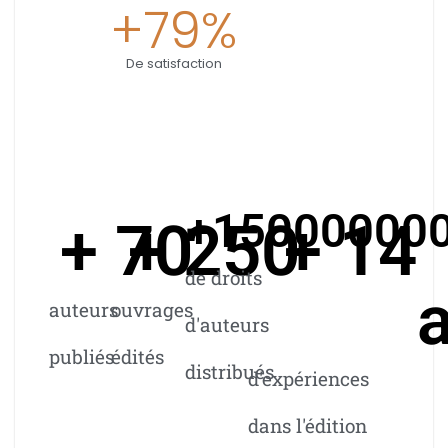
+
80
%
De satisfaction
+
15000000
+ 
70
+ 
250
+ 
14
de droits
auteurs
ouvrages
d'auteurs
publiés
édités
distribués
d'expériences
dans l'édition