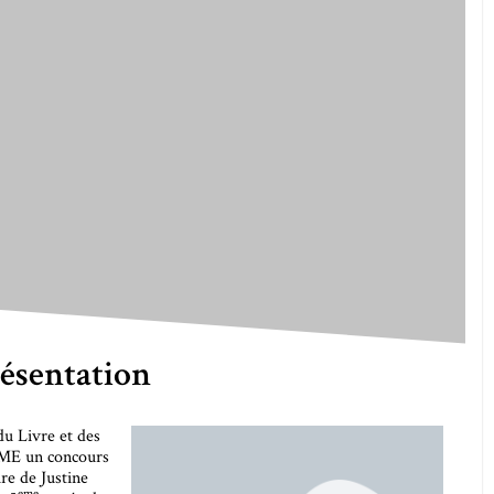
ésentation
du Livre et des
AME un concours
re de Justine
eme