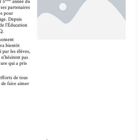
t 5
année du
ses partenaires
es pour
 âge. Depuis
de l’Éducation
Q.
 moment
va bientôt
i par les élèves,
 n’hésitent pas
ture qui a pris
efforts de tous
 de faire aimer